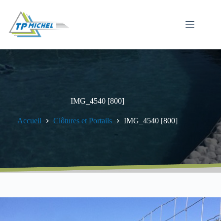
Passer
au
contenu
IMG_4540 [800]
Accueil
Clôtures et Portails
IMG_4540 [800]