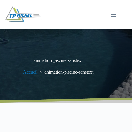
Passer
au
contenu
animation-piscine-sanstext
Accueil
animation-piscine-sanstext